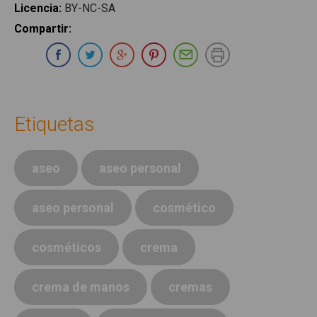
Licencia
:
BY-NC-SA
Compartir
:
Compartir en Whatsapp
Compartir en Facebook
Compartir en Twitter
Compartir en Google Plus
Compartir en Pinterest
Compartir por E-ma
Imprimir
Etiquetas
aseo
aseo personal
aseo personal
cosmético
cosméticos
crema
crema de manos
cremas