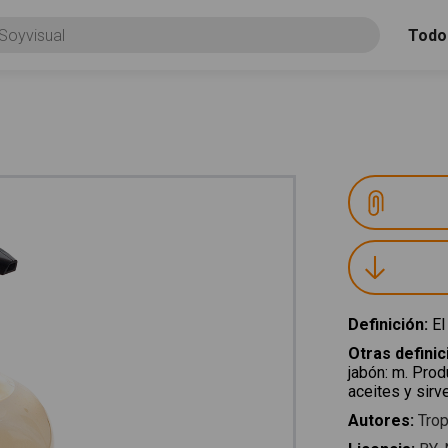
Todo
Definición
:
El
Otras defini
jabón
:
m. Produ
aceites y sirv
Autores
:
Trop