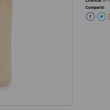
Licencia
:
BY-
Compartir
:
Com