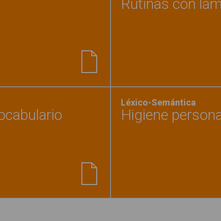
Rutinas con lám
ducharme"
Léxico-Semántica
ocabulario
Higiene persona
rto de baño. Cuaderno de vocabulario"