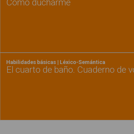
Cómo ducharme
Ver material
"Cómo 
Habilidades básicas | Léxico-Semántica
El cuarto de baño. Cuaderno de v
Ver material
"El cua