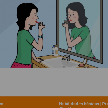
La mujer se está maquillando frente al espejo
Leer más
ca
Habilidades básicas | P