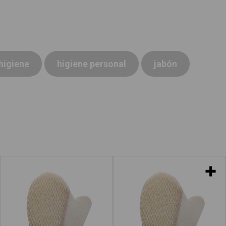
higiene
higiene personal
jabón
Manopla de baño
Manoplas de baño