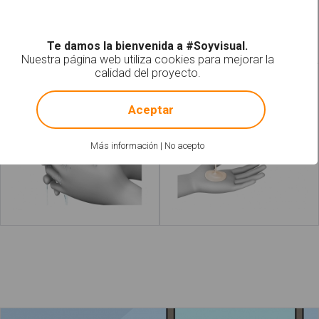
Leer más
Leer más
acerca de "Pastilla de jab
Te damos la bienvenida a #Soyvisual.
Nuestra página web utiliza cookies para mejorar la
calidad del proyecto.
Lavar las manos
Echar jabón
!
Not valid!
Aceptar
Más información
|
No acepto
Leer más
acerca de "Champú"
Leer más
acerca 