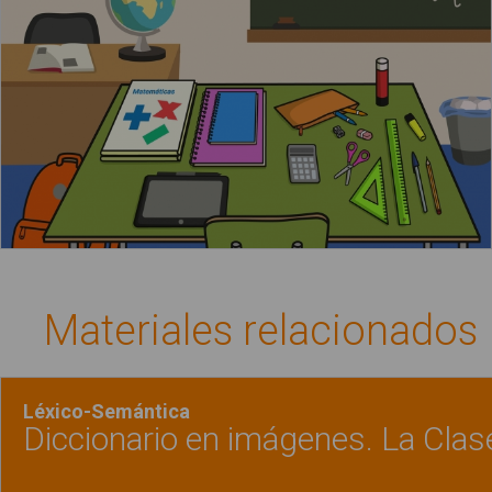
Materiales relacionados
Léxico-Semántica
Diccionario en imágenes. La Clas