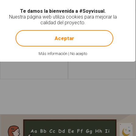
Te damos la bienvenida a #Soyvisual.
Nuestra página web utiliza cookies para mejorar la
Rotuladores
Archivador
calidad del proyecto.
!
Not valid!
Aceptar
Más información
|
No acepto
Leer más
acerca de "Gomet"
Leer más
La profesora está enseñando el abecedario