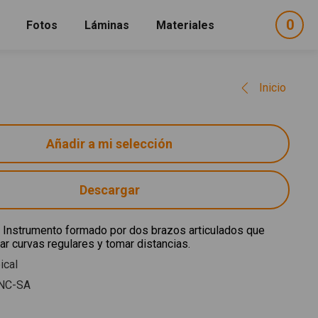
0
ele
Fotos
Láminas
Materiales
e
sel
Inicio
Descargar
 Instrumento formado por dos brazos articulados que
zar curvas regulares y tomar distancias.
ical
NC-SA