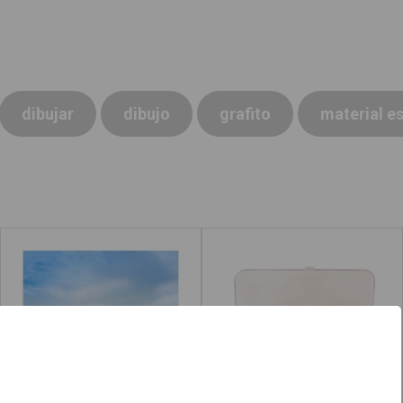
dibujar
dibujo
grafito
material e
Colegio
Acuarela
Leer más
acerca de "Dibujo"
Leer más