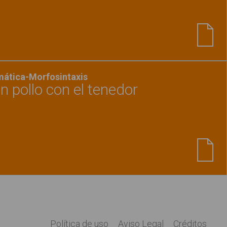
Ver material
"Intrusos 3"
mática-Morfosintaxis
 pollo con el tenedor
Ver material
"Los niños comen pollo con el ten
Política de uso
Aviso Legal
Créditos