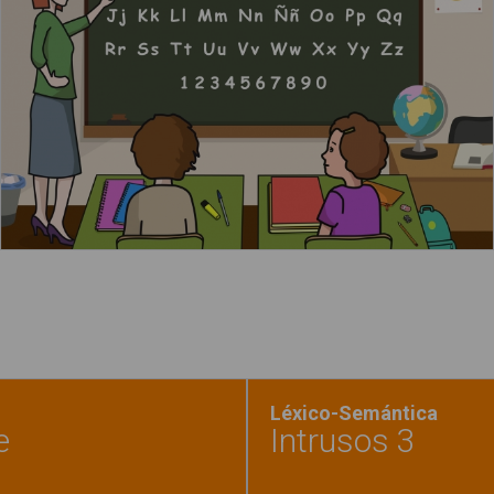
Leer más
Léxico-Semántica
e
Intrusos 3