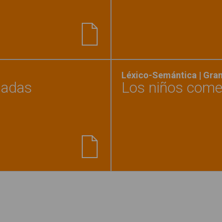
nario en imágenes. La Clase"
Léxico-Semántica | Gra
nadas
Los niños comen
jamos las oraciones coordinadas copulativas"