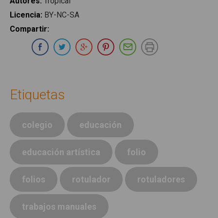
Autores
:
Tropical
Licencia
:
BY-NC-SA
Compartir
:
Compartir en Whatsapp
Compartir en Facebook
Compartir en Twitter
Compartir en Google Plus
Compartir en Pinterest
Compartir por E-ma
Imprimir
Etiquetas
colegio
educación
educación artística
folio
folios
rotulador
rotuladores
trabajos manuales