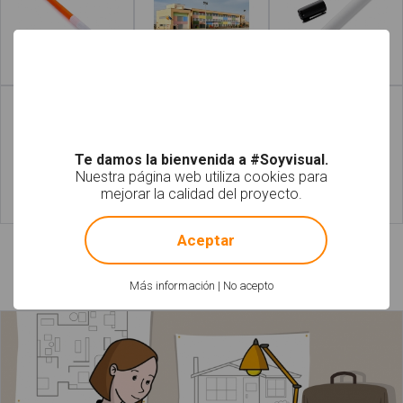
Leer más
Leer más
Te damos la bienvenida a #Soyvisual.
Nuestra página web utiliza cookies para
mejorar la calidad del proyecto.
!
Not valid!
Leer más
Leer más
Aceptar
Láminas relacionadas
Más información
|
No acepto