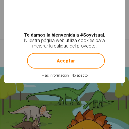
Te damos la bienvenida a #Soyvisual.
Leer más
Leer más
Nuestra página web utiliza cookies para
mejorar la calidad del proyecto.
!
Not valid!
Láminas relacionadas
Aceptar
Más información
|
No acepto