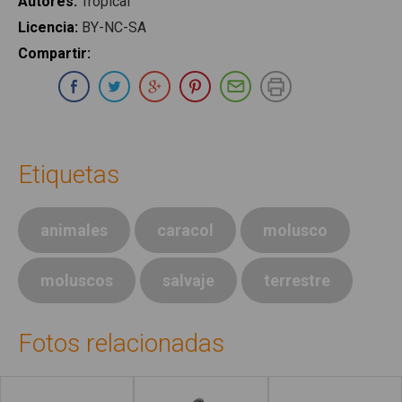
Autores
:
Tropical
Licencia
:
BY-NC-SA
Compartir
:
Compartir en Whatsapp
Compartir en Facebook
Compartir en Twitter
Compartir en Google Plus
Compartir en Pinterest
Compartir por E-ma
Imprimir
Etiquetas
animales
caracol
molusco
moluscos
salvaje
terrestre
Fotos relacionadas