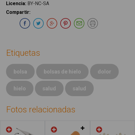
Licencia
:
BY-NC-SA
Compartir
:
Compartir en Whatsapp
Compartir en Facebook
Compartir en Twitter
Compartir en Google Plus
Compartir en Pinterest
Compartir por E-ma
Imprimir
Etiquetas
bolsa
bolsas de hielo
dolor
hielo
salud
salud
Fotos relacionadas