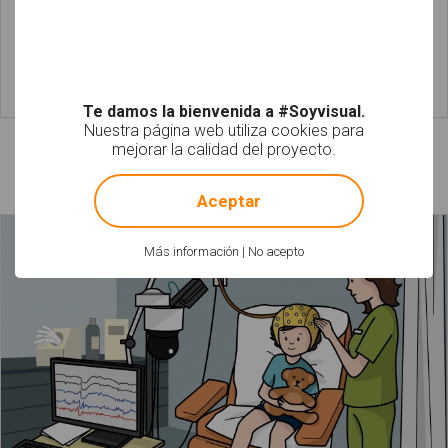
Leer más
Leer más
Te damos la bienvenida a #Soyvisual.
Nuestra página web utiliza cookies para
mejorar la calidad del proyecto.
Láminas relacionadas
!
Not valid!
Aceptar
Más información
|
No acepto