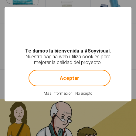
Leer más
Leer más
Te damos la bienvenida a #Soyvisual.
Nuestra página web utiliza cookies para
mejorar la calidad del proyecto.
Leer más
Leer más
!
Not valid!
Aceptar
Láminas relacionadas
Más información
|
No acepto