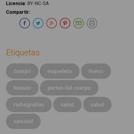
Licencia
:
BY-NC-SA
Compartir
:
Compartir en Whatsapp
Compartir en Facebook
Compartir en Twitter
Compartir en Google Plus
Compartir en Pinterest
Compartir por E-ma
Imprimir
Etiquetas
cuerpo
esqueleto
hueso
huesos
partes del cuerpo
radiografías
salud
salud
sanidad