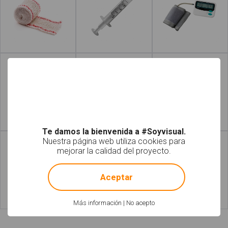
Leer más
Leer más
Leer más
Leer más
Te damos la bienvenida a #Soyvisual.
Nuestra página web utiliza cookies para
mejorar la calidad del proyecto.
!
Not valid!
Aceptar
Más información
|
No acepto
Leer más
Leer más