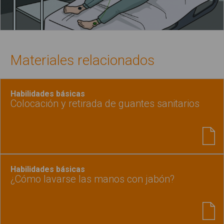
Materiales relacionados
Habilidades básicas
Colocación y retirada de guantes sanitarios
Habilidades básicas
¿Cómo lavarse las manos con jabón?