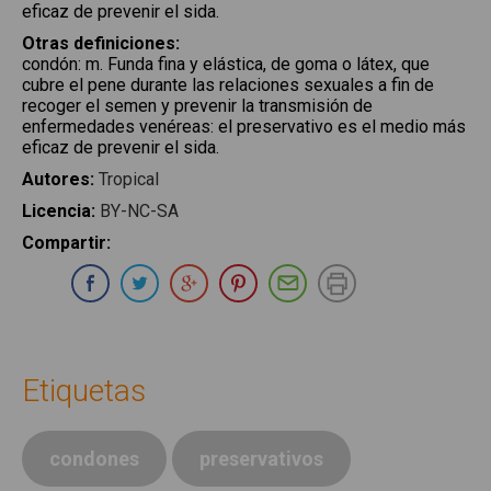
eficaz de prevenir el sida.
Otras definiciones
:
condón
:
m. Funda fina y elástica, de goma o látex, que
cubre el pene durante las relaciones sexuales a fin de
recoger el semen y prevenir la transmisión de
enfermedades venéreas: el preservativo es el medio más
eficaz de prevenir el sida.
Autores
:
Tropical
Licencia
:
BY-NC-SA
Compartir
:
Compartir en Whatsapp
Compartir en Facebook
Compartir en Twitter
Compartir en Google Plus
Compartir en Pinterest
Compartir por E-ma
Imprimir
Etiquetas
condones
preservativos