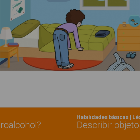
Leer más
Habilidades básicas | L
roalcohol?
Describir objeto