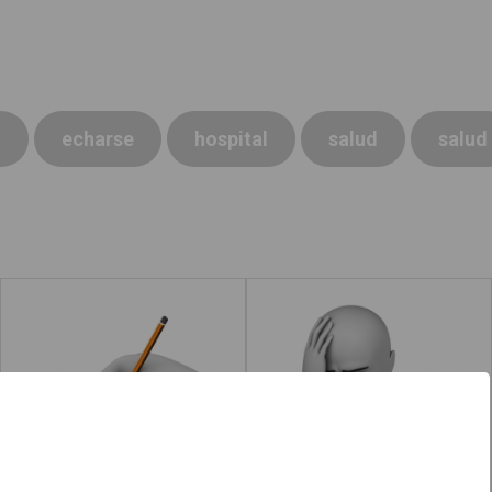
a
echarse
hospital
salud
salud
Escribir
Preocupar
Leer más
acerca de "Emociones"
Leer más
acerca de "Pint