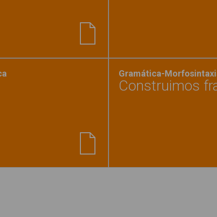
 lavarse las manos con hidroalcohol?"
ca
Gramática-Morfosintaxi
Construimos fr
las cualidades del objeto 2"