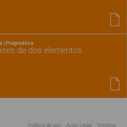
Ver material
"Describir objetos - Recopilatorio"
s | Pragmática
ases de dos elementos
Ver material
"Construimos frases de dos eleme
Política de uso
Aviso Legal
Créditos