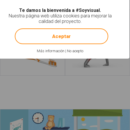
Te damos la bienvenida a #Soyvisual.
Nuestra página web utiliza cookies para mejorar la
Echar pasta de
Pegar una patada
calidad del proyecto.
dientes
!
Not valid!
Aceptar
Más información
|
No acepto
Leer más
acerca de "Tener"
Leer más
ac
El niño hace la cama