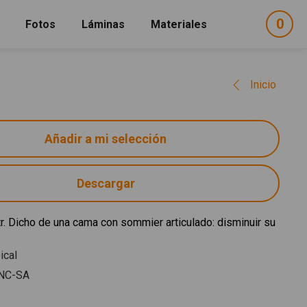
0
ele
Fotos
Láminas
Materiales
e
sel
Inicio
Descargar
tr. Dicho de una cama con sommier articulado: disminuir su
ical
NC-SA