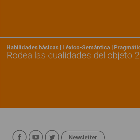
Ver material
"¿Cómo
Habilidades básicas | Léxico-Semántica | Pragmáti
Rodea las cualidades del objeto 2
Ver material
"Rodea 
Política de uso
Legal
Facebook
YouTube
Twitter
Aviso Legal
Newsletter