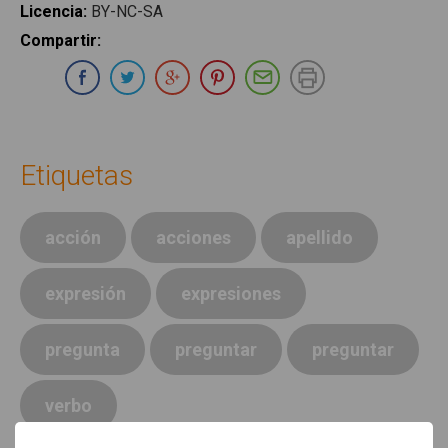
Licencia
:
BY-NC-SA
Compartir
:
Compartir en Whatsapp
Compartir en Facebook
Compartir en Twitter
Compartir en Google Plus
Compartir en Pinterest
Compartir por E-ma
Imprimir
Etiquetas
acción
acciones
apellido
expresión
expresiones
pregunta
preguntar
preguntar
verbo