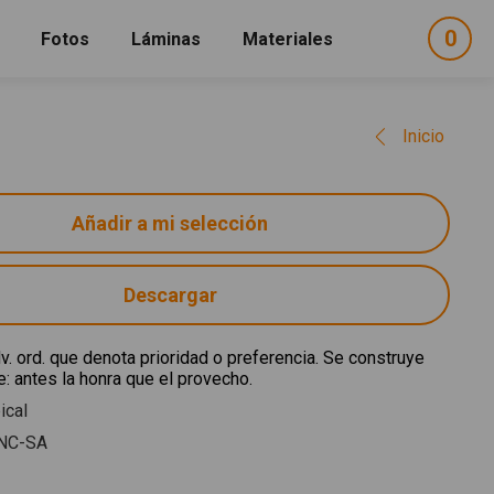
0
ele
Fotos
Láminas
Materiales
e
sel
Inicio
Descargar
v. ord. que denota prioridad o preferencia. Se construye
ue: antes la honra que el provecho.
ical
NC-SA