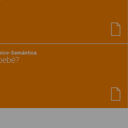
Ver material
"¿Dónde está el gato?"
éxico-Semántica
bebé?
Ver material
"¿Dónde está el bebé?"