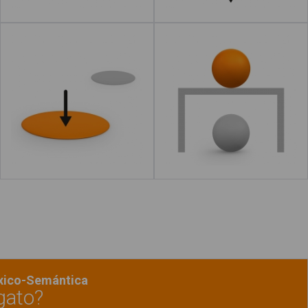
Aquí
Encima
Leer más
acerca de "Debajo"
Leer más
acerca de "Al 
éxico-Semántica
gato?