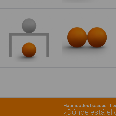
Debajo
Al lado
Leer más
acerca de "Detrás"
Leer más
acerca de "Allí"
Habilidades básicas | L
¿Dónde está el 