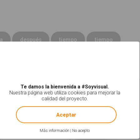
a
después
tiempo
tiempo
Te damos la bienvenida a #Soyvisual.
No
Delante
Nuestra página web utiliza cookies para mejorar la
calidad del proyecto.
!
Not valid!
Aceptar
Más información
|
No acepto
Leer más
acerca de "Fuera"
Leer más
acerca 