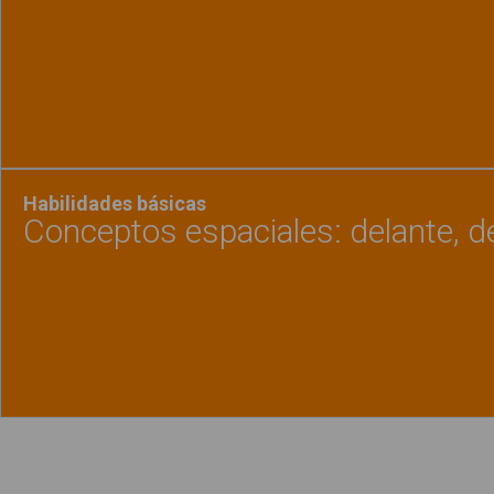
Ver material
"Encon
Habilidades básicas
Conceptos espaciales: delante, de
Ver material
"Concep
Política de uso