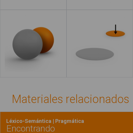
Detrás
Allí
Leer más
Materiales relacionados
Léxico-Semántica | Pragmática
Encontrando