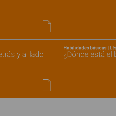
trando"
Habilidades básicas | L
trás y al lado
¿Dónde está el 
tos espaciales: delante, detrás y al lado"