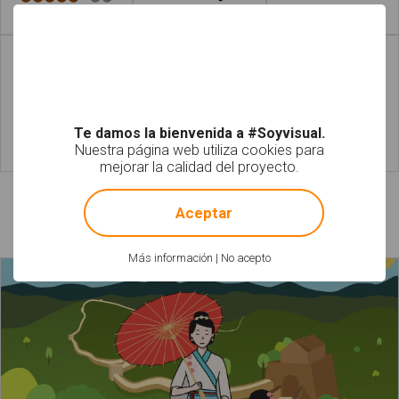
Leer más
Leer más
a
Te damos la bienvenida a #Soyvisual.
Nuestra página web utiliza cookies para
Leer más
Leer más
mejorar la calidad del proyecto.
!
Not valid!
Aceptar
Láminas relacionadas
Más información
|
No acepto