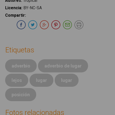
Autores
:
Tropical
Licencia
:
BY-NC-SA
Compartir
:
Compartir en Whatsapp
Compartir en Facebook
Compartir en Twitter
Compartir en Google Plus
Compartir en Pinterest
Compartir por E-ma
Imprimir
Etiquetas
adverbio
adverbio de lugar
lejos
lugar
lugar
posición
Fotos relacionadas