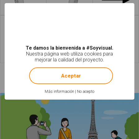
Leer más
Leer más
Te damos la bienvenida a #Soyvisual.
Nuestra página web utiliza cookies para
mejorar la calidad del proyecto.
Leer más
Leer más
!
Not valid!
Aceptar
Láminas relacionadas
Más información
|
No acepto