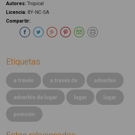
Autores
:
Tropical
Licencia
:
BY-NC-SA
Compartir
:
Compartir en Whatsapp
Compartir en Facebook
Compartir en Twitter
Compartir en Google Plus
Compartir en Pinterest
Compartir por E-ma
Imprimir
Etiquetas
a través
a través de
adverbio
adverbio de lugar
lugar
lugar
posición