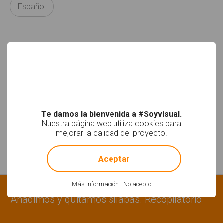
Español
Etiquetas
Arasaac
fonema
fonemas
Te damos la bienvenida a #Soyvisual.
letras
sílaba
sílabas
Nuestra página web utiliza cookies para
mejorar la calidad del proyecto.
!
Not valid!
Materiales relacionados
Aceptar
Más información
|
No acepto
Fonología-Fonética | Lectoescritura
Añadimos y quitamos sílabas. Recopilatorio