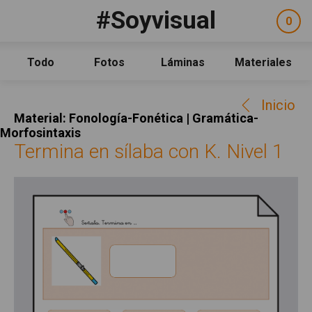
Pasar al contenido principal
#Soyvisual
Facebook
YouTube
Twitter
0
ele
Social
sel
Consulta
Qué es #Soyvisual
Todo
Fotos
Láminas
Materiales
Menú principal
Inicio
Inicio
Guía de uso
Material: Fonología-Fonética | Gramática-
Contacto
Morfosintaxis
Termina en sílaba con K. Nivel 1
Política de uso
Legal
Aviso Legal
Créditos