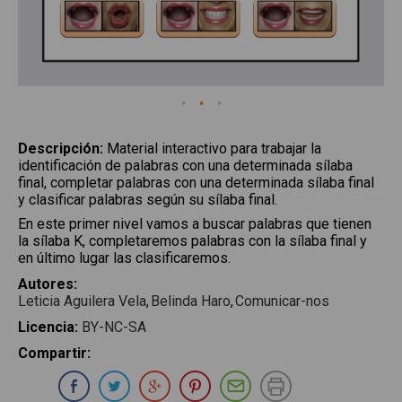
Descripción
:
Material interactivo para trabajar la
identificación de palabras con una determinada sílaba
final, completar palabras con una determinada sílaba final
y clasificar palabras según su sílaba final.
En este primer nivel vamos a buscar palabras que tienen
la sílaba K, completaremos palabras con la sílaba final y
en último lugar las clasificaremos.
Autores
:
Leticia Aguilera Vela
Belinda Haro
Comunicar-nos
Licencia
:
BY-NC-SA
Compartir
:
Compartir en Whatsapp
Compartir en Facebook
Compartir en Twitter
Compartir en Google Plus
Compartir en Pinterest
Compartir por E-ma
Imprimir