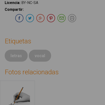
Licencia
:
BY-NC-SA
Compartir
:
Compartir en Whatsapp
Compartir en Facebook
Compartir en Twitter
Compartir en Google Plus
Compartir en Pinterest
Compartir por E-ma
Imprimir
Etiquetas
letras
vocal
Fotos relacionadas