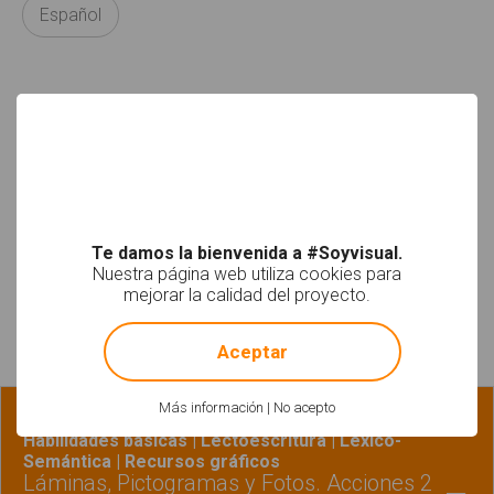
Español
Etiquetas
Arasaac
fonema
fonemas
Te damos la bienvenida a #Soyvisual.
letras
sílaba
sílabas
Nuestra página web utiliza cookies para
mejorar la calidad del proyecto.
!
Not valid!
Materiales relacionados
Aceptar
Más información
|
No acepto
Fonología-Fonética | Gramática-Morfosintaxis |
Habilidades básicas | Lectoescritura | Léxico-
Semántica | Recursos gráficos
Láminas, Pictogramas y Fotos. Acciones 2