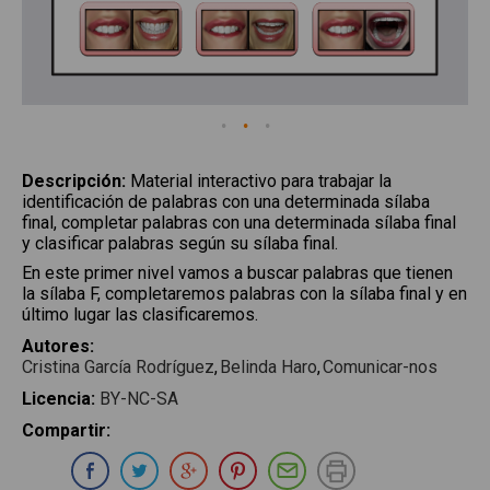
Descripción
:
Material interactivo para trabajar la
identificación de palabras con una determinada sílaba
final, completar palabras con una determinada sílaba final
y clasificar palabras según su sílaba final.
En este primer nivel vamos a buscar palabras que tienen
la sílaba F, completaremos palabras con la sílaba final y en
último lugar las clasificaremos.
Autores
:
Cristina García Rodríguez
Belinda Haro
Comunicar-nos
Licencia
:
BY-NC-SA
Compartir
:
Compartir en Whatsapp
Compartir en Facebook
Compartir en Twitter
Compartir en Google Plus
Compartir en Pinterest
Compartir por E-ma
Imprimir