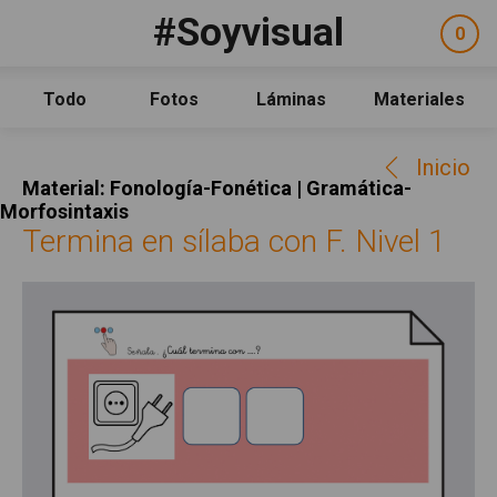
Pasar al contenido principal
#Soyvisual
Facebook
YouTube
Twitter
0
ele
Social
sel
Consulta
Qué es #Soyvisual
Todo
Fotos
Láminas
Materiales
Menú principal
Inicio
Inicio
Guía de uso
Material: Fonología-Fonética | Gramática-
Contacto
Morfosintaxis
Termina en sílaba con F. Nivel 1
Política de uso
Legal
Aviso Legal
Créditos