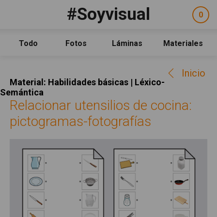
Pasar al contenido principal
#Soyvisual
Facebook
YouTube
Twitter
0
ele
Social
sel
Consulta
Qué es #Soyvisual
Todo
Fotos
Láminas
Materiales
Menú principal
Inicio
Inicio
Guía de uso
Material: Habilidades básicas | Léxico-
Contacto
Semántica
Relacionar utensilios de cocina:
Política de uso
pictogramas-fotografías
Legal
Aviso Legal
Créditos