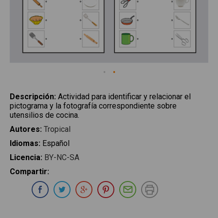
Descripción
:
Actividad para identificar y relacionar el
pictograma y la fotografía correspondiente sobre
utensilios de cocina.
Autores
:
Tropical
Idiomas
:
Español
Licencia
:
BY-NC-SA
Compartir
:
Compartir en Whatsapp
Compartir en Facebook
Compartir en Twitter
Compartir en Google Plus
Compartir en Pinterest
Compartir por E-ma
Imprimir