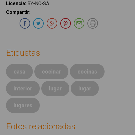
Licencia
:
BY-NC-SA
Compartir
:
Compartir en Whatsapp
Compartir en Facebook
Compartir en Twitter
Compartir en Google Plus
Compartir en Pinterest
Compartir por E-ma
Imprimir
Etiquetas
casa
cocinar
cocinas
interior
lugar
lugar
lugares
Fotos relacionadas