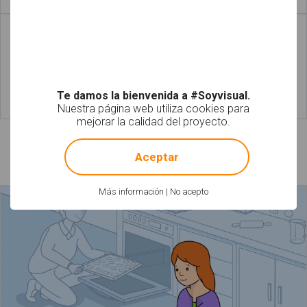
Leer más
Leer más
Te damos la bienvenida a #Soyvisual.
Nuestra página web utiliza cookies para
Leer más
Leer más
mejorar la calidad del proyecto.
!
Not valid!
Láminas relacionadas
Aceptar
Más información
|
No acepto