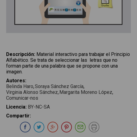
Descripción
:
Material interactivo para trabajar el Principio
Alfabético. Se trata de seleccionar las letras que no
forman parte de una palabra que se propone con una
imagen.
Autores
:
Belinda Haro
Soraya Sánchez García
Virginia Alonso Sánchez
Margarita Moreno López
Comunicar-nos
Licencia
:
BY-NC-SA
Compartir
:
Compartir en Whatsapp
Compartir en Facebook
Compartir en Twitter
Compartir en Google Plus
Compartir en Pinterest
Compartir por E-ma
Imprimir