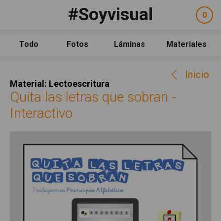
Pasar al contenido principal
#Soyvisual
Facebook
YouTube
Twitter
0
ele
Social
sel
Consulta
Qué es #Soyvisual
Todo
Fotos
Láminas
Materiales
Menú principal
Inicio
Inicio
Guía de uso
Material: Lectoescritura
Contacto
Quita las letras que sobran -
Interactivo
Política de uso
Legal
Aviso Legal
Créditos