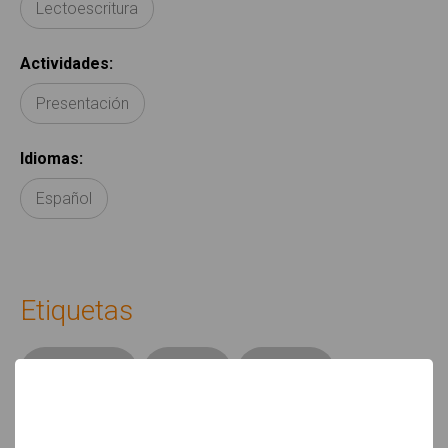
Lectoescritura
Actividades
:
Presentación
Idiomas
:
Español
Etiquetas
Arasaac
letra
letras
palabra
palabra
palabras