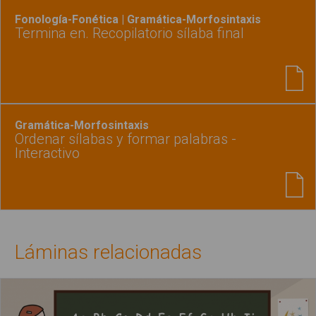
Fonología-Fonética | Gramática-Morfosintaxis
Termina en. Recopilatorio sílaba final
Gramática-Morfosintaxis
Ordenar sílabas y formar palabras -
Interactivo
Láminas relacionadas