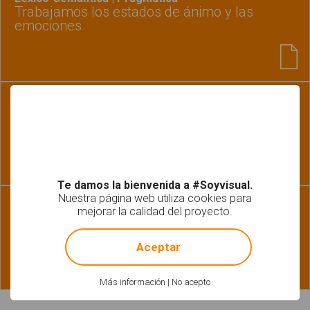
Trabajamos los estados de ánimo y las
emociones
Léxico-Semántica | Pragmática
Mi cuaderno de favoritos
Te damos la bienvenida a #Soyvisual.
Nuestra página web utiliza cookies para
Habilidades básicas | Léxico-Semántica | Pragmática
mejorar la calidad del proyecto.
Rodea las cualidades del objeto
!
Not valid!
Aceptar
Más información
|
No acepto