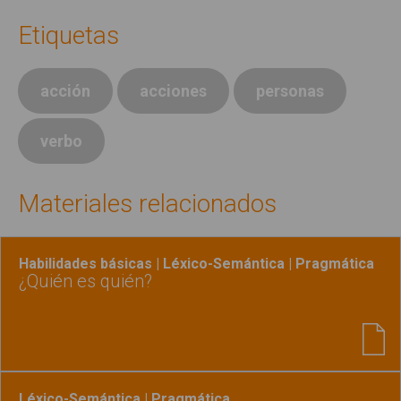
Etiquetas
acción
acciones
personas
verbo
Materiales relacionados
Habilidades básicas | Léxico-Semántica | Pragmática
¿Quién es quién?
Léxico-Semántica | Pragmática