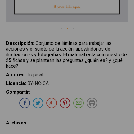
Descripción
:
Conjunto de láminas para trabajar las
acciones y el sujeto de la acción, apoyándonos de
ilustraciones y fotografías. El material está compuesto de
25 fichas y se plantean las preguntas ¿quién es? y ¿qué
hace?
Autores
:
Tropical
Licencia
:
BY-NC-SA
Compartir
:
Compartir en Whatsapp
Compartir en Facebook
Compartir en Twitter
Compartir en Google Plus
Compartir en Pinterest
Compartir por E-ma
Imprimir
Archivos
: