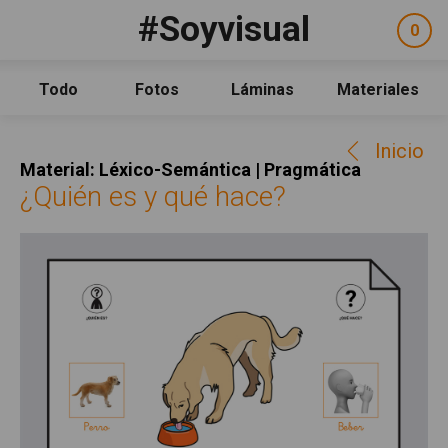
Pasar al contenido principal
#Soyvisual
Facebook
YouTube
Twitter
0
ele
Social
sel
Consulta
Qué es #Soyvisual
Todo
Fotos
Láminas
Materiales
Menú principal
Inicio
Inicio
Guía de uso
Material: Léxico-Semántica | Pragmática
Contacto
¿Quién es y qué hace?
Política de uso
Legal
Aviso Legal
Créditos