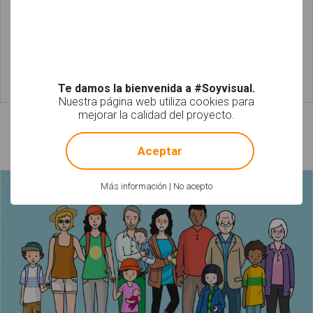
Te damos la bienvenida a #Soyvisual.
Leer más
Leer más
Nuestra página web utiliza cookies para
mejorar la calidad del proyecto.
!
Not valid!
Láminas relacionadas
Aceptar
Más información
|
No acepto