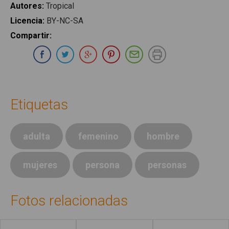
Autores
:
Tropical
Licencia
:
BY-NC-SA
Compartir
:
Compartir en Whatsapp
Compartir en Facebook
Compartir en Twitter
Compartir en Google Plus
Compartir en Pinterest
Compartir por E-ma
Imprimir
Etiquetas
adulta
femenino
hombre
mujeres
persona
personas
Fotos relacionadas