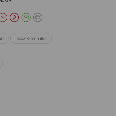
NC-SA
partir en Facebook
Compartir en Twitter
Compartir en Google Plus
Compartir en Pinterest
Compartir por E-mail
Imprimir
ura
Léxico-Semántica