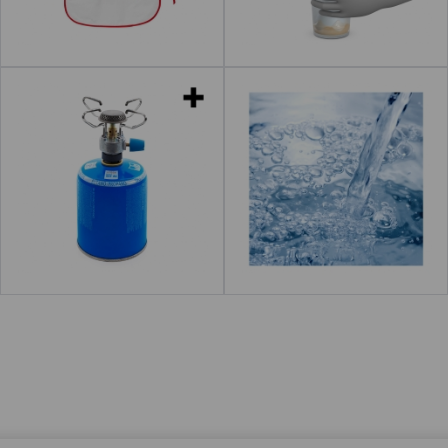
Leer más
acerca de "Adivinar"
Leer más
acerca de "C
Hornillos de gas
Agua
Leer más
acerca de "Amasar"
Leer más