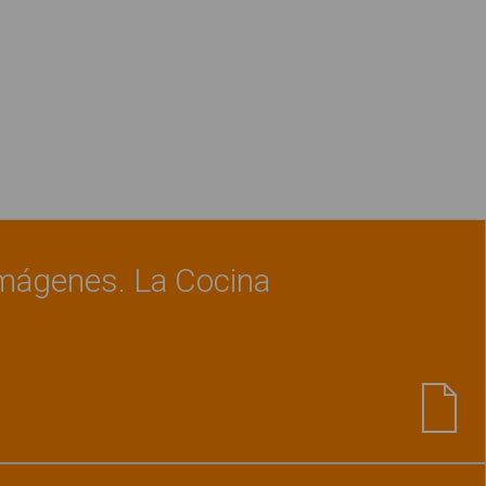
imágenes. La Cocina
Ver material
"Diccionario en imágenes. La Coci