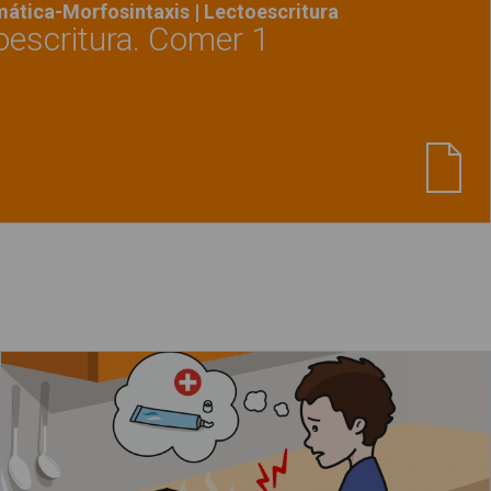
ática-Morfosintaxis | Lectoescritura
toescritura. Comer 1
Ver material
"Cuadernillo lectoescritura. Comer
El niño se ha quemado una mano en la cocina