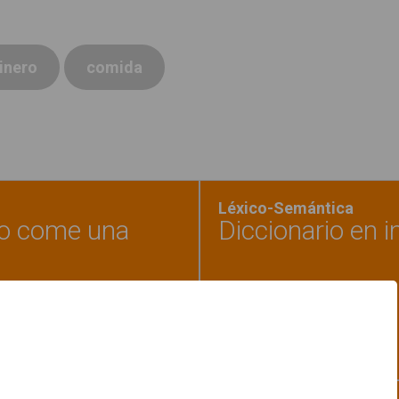
inero
comida
Léxico-Semántica
iño come una
Diccionario en 
a come un bocadillo y el niño come una manzana"