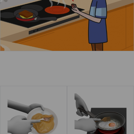
Leer más
Batir
Freír