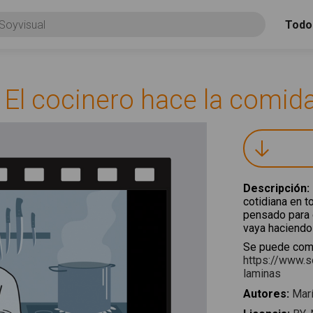
Todo
 El cocinero hace la comid
Descripción
:
cotidiana en t
pensado para q
vaya haciendo
Se puede comp
https://www.s
laminas
Autores
:
Marí