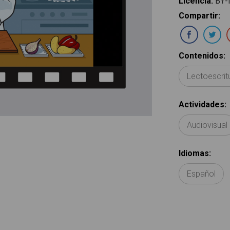
Licencia
:
BY-
Compartir
:
Com
Contenidos
:
Lectoescrit
Actividades
:
Audiovisual
Idiomas
:
Español