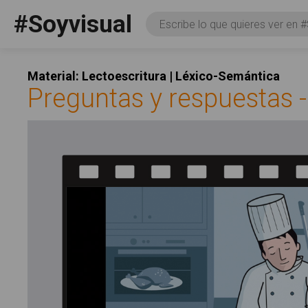
Pasar al contenido principal
#Soyvisual
Consulta
Facebook
YouTube
Twitter
Social
Material: Lectoescritura | Léxico-Semántica
Preguntas y respuestas -