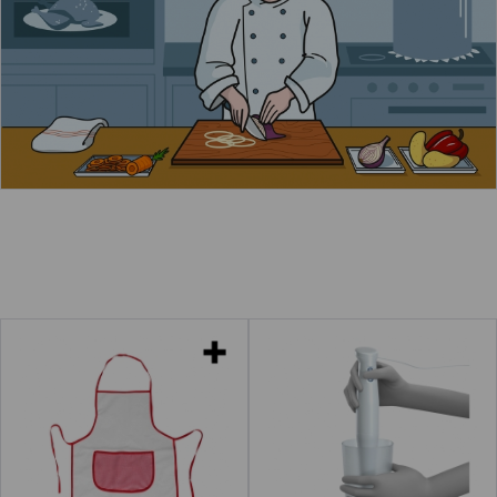
Leer más
Delantales
Batir con batidora