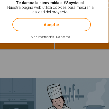
Léxico-Semántica | Gram
Te damos la bienvenida a #Soyvisual.
Cuadernillo lec
Nuestra página web utiliza cookies para mejorar la
calidad del proyecto.
!
Not valid!
a come pollo con el tenedor"
Aceptar
Más información
|
No acepto
El cocinero corta la cebolla con el cuchillo