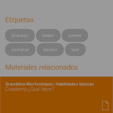
Etiquetas
Arasaac
beber
comer
comprar
dormir
leer
Materiales relacionados
Gramática-Morfosintaxis | Habilidades básicas
Cuaderno ¿Qué hace?