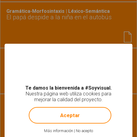
Gramática-Morfosintaxis | Léxico-Semántica
El papá despide a la niña en el autobús
Habilidades básicas | Léxico-Semántica
Relacionar utensilios de cocina: pictogramas-
fotografías
Te damos la bienvenida a #Soyvisual.
Nuestra página web utiliza cookies para
mejorar la calidad del proyecto.
Fonología-Fonética | Lectoescritura
!
Not valid!
Añadimos y quitamos sílabas. Recopilatorio
Aceptar
Más información
|
No acepto