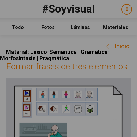
Pasar al contenido principal
#Soyvisual
Facebook
YouTube
Twitter
0
ele
Social
sel
Consulta
Qué es #Soyvisual
Todo
Fotos
Láminas
Materiales
Menú principal
Inicio
Inicio
Guía de uso
Material: Léxico-Semántica | Gramática-
Contacto
Morfosintaxis | Pragmática
Formar frases de tres elementos
Política de uso
Legal
Aviso Legal
Créditos