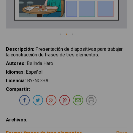
Descripción
:
Presentación de diapositivas para trabajar
la construcción de frases de tres elementos.
Autores
:
Belinda Haro
Idiomas
:
Español
Licencia
:
BY-NC-SA
Compartir
:
Compartir en Whatsapp
Compartir en Facebook
Compartir en Twitter
Compartir en Google Plus
Compartir en Pinterest
Compartir por E-ma
Imprimir
Archivos
: