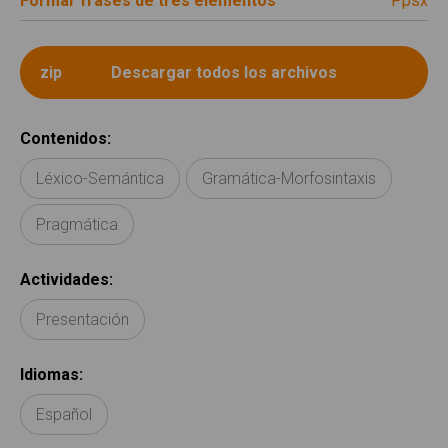
Formar frases de tres elementos
ppsx
Contenidos
:
Léxico-Semántica
Gramática-Morfosintaxis
Pragmática
Actividades
:
Presentación
Idiomas
:
Español