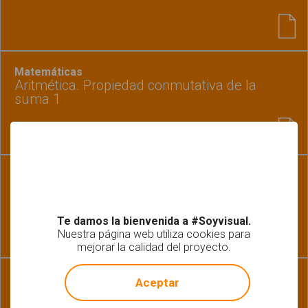
Matemáticas
Aritmética. Propiedad conmutativa de la
suma 1
Matemáticas
Aprendemos los números
Te damos la bienvenida a #Soyvisual.
Nuestra página web utiliza cookies para
mejorar la calidad del proyecto.
!
Not valid!
Habilidades básicas
Aceptar
Formas y colores 3