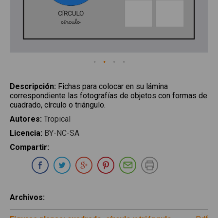
Descripción
:
Fichas para colocar en su lámina
correspondiente las fotografías de objetos con formas de
cuadrado, círculo o triángulo.
Autores
:
Tropical
Licencia
:
BY-NC-SA
Compartir
:
Compartir en Whatsapp
Compartir en Facebook
Compartir en Twitter
Compartir en Google Plus
Compartir en Pinterest
Compartir por E-ma
Imprimir
Archivos
: