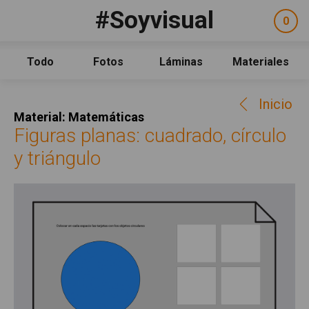
Pasar al contenido principal
#Soyvisual
Facebook
YouTube
Twitter
0
ele
Social
sel
Consulta
Qué es #Soyvisual
Todo
Fotos
Láminas
Materiales
Menú principal
Inicio
Inicio
Guía de uso
Material: Matemáticas
Contacto
Figuras planas: cuadrado, círculo
y triángulo
Política de uso
Legal
Aviso Legal
Créditos