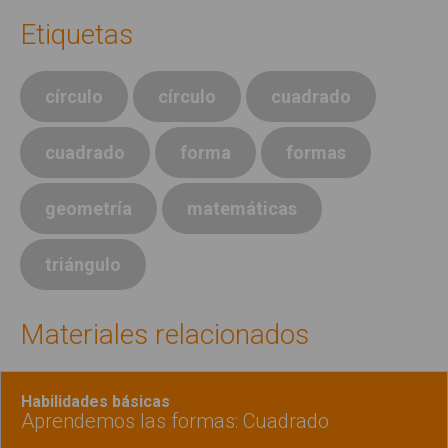
Etiquetas
círculo
círculo
cuadrado
cuadrado
forma
formas
geometría
matemáticas
triángulo
Materiales relacionados
Habilidades básicas
Aprendemos las formas: Cuadrado