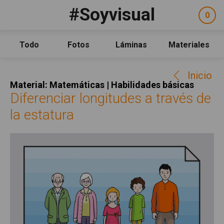
Pasar al contenido principal
#Soyvisual
Facebook
YouTube
Twitter
0
ele
Social
sel
Consulta
Qué es #Soyvisual
Todo
Fotos
Láminas
Materiales
Menú principal
Inicio
Inicio
Guía de uso
Material: Matemáticas | Habilidades básicas
Contacto
Diferenciar longitudes a través de
la estatura
Política de uso
Legal
Aviso Legal
Créditos