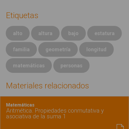
Etiquetas
alto
altura
bajo
estatura
familia
geometría
longitud
matemáticas
personas
Materiales relacionados
Matemáticas
Aritmética. Propiedades conmutativa y
asociativa de la suma 1