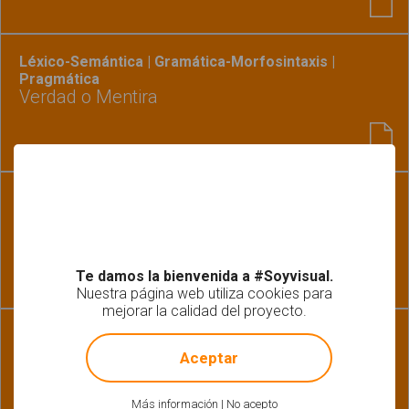
Léxico-Semántica | Gramática-Morfosintaxis |
Pragmática
Verdad o Mentira
Matemáticas
Aritmética. Los precios de las cosas
Te damos la bienvenida a #Soyvisual.
Nuestra página web utiliza cookies para
mejorar la calidad del proyecto.
!
Not valid!
Habilidades básicas | Léxico-Semántica
Las personas. Elige las frases correctas
Aceptar
Más información
|
No acepto