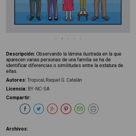
Descripción
:
Observando la lámina ilustrada en la que
aparecen varias personas de una familia se ha de
identificar diferencias o similitudes entre la estatura de
ellas.
Autores
:
Tropical
Raquel G. Catalán
Licencia
:
BY-NC-SA
Compartir
:
Compartir en Whatsapp
Compartir en Facebook
Compartir en Twitter
Compartir en Google Plus
Compartir en Pinterest
Compartir por E-ma
Imprimir
Archivos
: