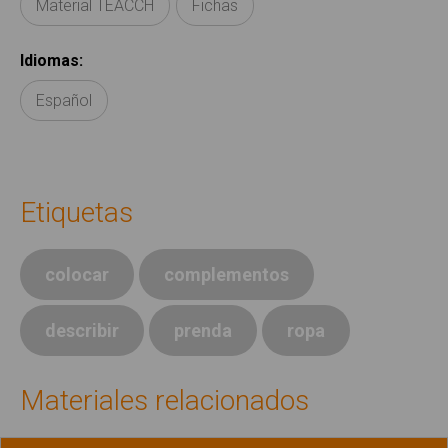
Material TEACCH
Fichas
Idiomas
:
Español
Etiquetas
colocar
complementos
describir
prenda
ropa
Materiales relacionados