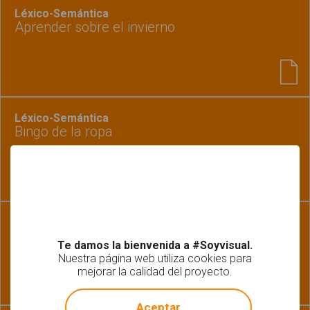
Léxico-Semántica
Aprender sobre el invierno
Léxico-Semántica
Bingo de la ropa
Léxico-Semántica
Clasificación de vocabulario. Ropa y
Te damos la bienvenida a #Soyvisual.
complementos
Nuestra página web utiliza cookies para
mejorar la calidad del proyecto.
!
Not valid!
Aceptar