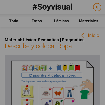
Pasar al contenido principal
#Soyvisual
Facebook
YouTube
Twitter
0
ele
Social
sel
Consulta
Qué es #Soyvisual
Todo
Fotos
Láminas
Materiales
Menú principal
Inicio
Inicio
Guía de uso
Material: Léxico-Semántica | Pragmática
Contacto
Describe y coloca: Ropa
Política de uso
Legal
Aviso Legal
Créditos