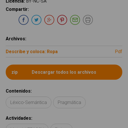
Licencia
:
BY-NC-SA
Compartir
:
Compartir en Whatsapp
Compartir en Facebook
Compartir en Twitter
Compartir en Google Plus
Compartir en Pinterest
Compartir por E-ma
Imprimir
Archivos
:
Describe y coloca: Ropa
pdf
Contenidos
:
Léxico-Semántica
Pragmática
Actividades
: