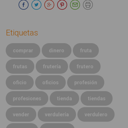
Compartir en Whatsapp
Compartir en Facebook
Compartir en Twitter
Compartir en Google Plus
Compartir en Pinterest
Compartir por E-ma
Imprimir
Etiquetas
comprar
dinero
fruta
frutas
frutería
frutero
oficio
oficios
profesión
profesiones
tienda
tiendas
vender
verdulería
verdulero