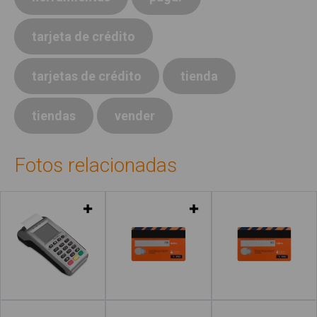
tarjeta de crédito
tarjetas de crédito
tienda
tiendas
vender
Fotos relacionadas
Leer más
Leer más