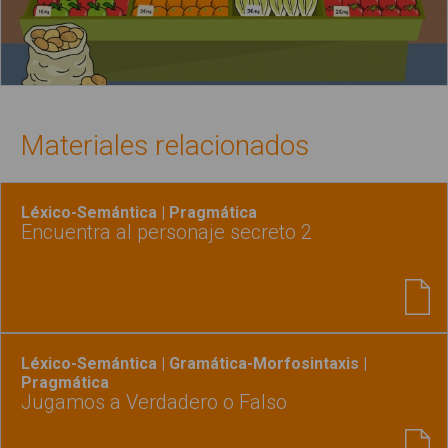
Materiales relacionados
Léxico-Semántica | Pragmática
Encuentra al personaje secreto 2
Léxico-Semántica | Gramática-Morfosintaxis |
Pragmática
Jugamos a Verdadero o Falso