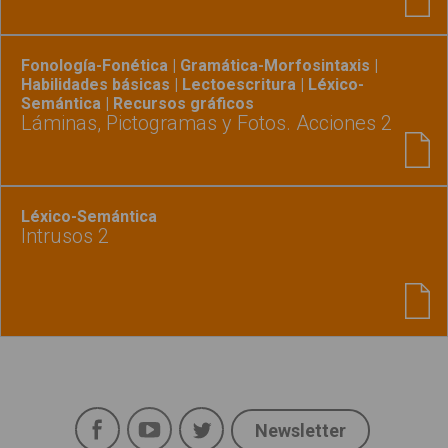
Fonología-Fonética | Gramática-Morfosintaxis |
Habilidades básicas | Lectoescritura | Léxico-
Semántica | Recursos gráficos
Láminas, Pictogramas y Fotos. Acciones 2
Léxico-Semántica
Intrusos 2
Facebook
YouTube
Twitter
Newsletter
Social