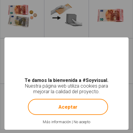
Leer más
Leer más
Te damos la bienvenida a #Soyvisual.
Leer más
Leer más
Nuestra página web utiliza cookies para
mejorar la calidad del proyecto.
!
Not valid!
Aceptar
Más información
|
No acepto
Leer más
Leer más