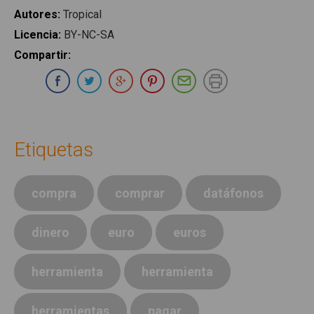
Autores
:
Tropical
Licencia
:
BY-NC-SA
Compartir
:
Compartir en Whatsapp
Compartir en Facebook
Compartir en Twitter
Compartir en Google Plus
Compartir en Pinterest
Compartir por E-ma
Imprimir
Etiquetas
compra
comprar
datáfonos
dinero
euro
euros
herramienta
herramienta
herramientas
pagar