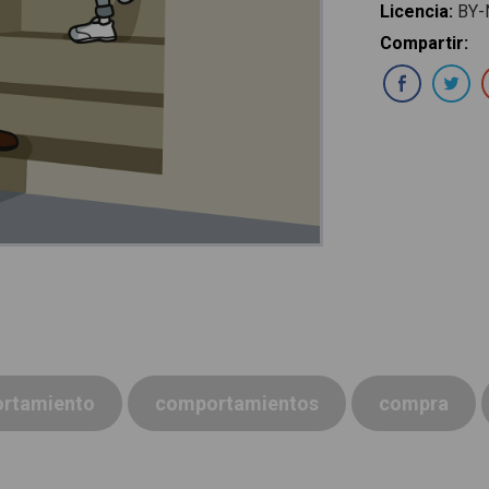
Licencia
:
BY-
Compartir
:
Com
rtamiento
comportamientos
compra