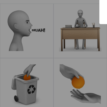
Contacto
Eructar
Trabajar
Leer más
Reciclar
Dar
Leer más