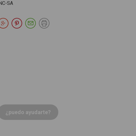
NC-SA
partir en Facebook
Compartir en Twitter
Compartir en Google Plus
Compartir en Pinterest
Compartir por E-mail
Imprimir
¿puedo ayudarte?