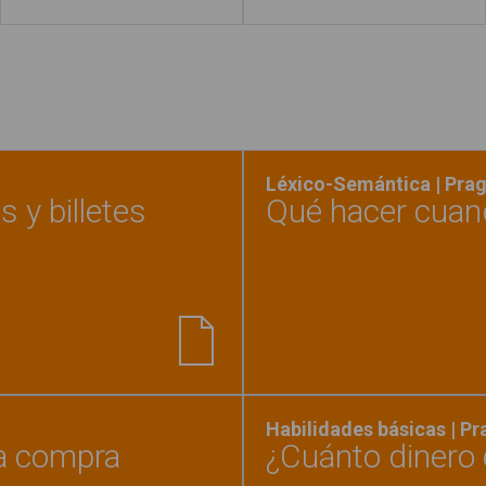
Léxico-Semántica | Pra
 y billetes
Qué hacer cuan
o dinero cuesta? - Monedas y billetes"
Habilidades básicas | P
la compra
¿Cuánto dinero c