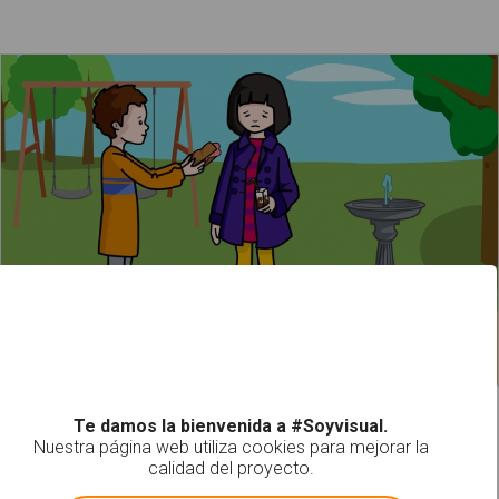
El niño comparte el bocadillo con la niña
Leer más
Te damos la bienvenida a #Soyvisual.
Nuestra página web utiliza cookies para mejorar la
calidad del proyecto.
!
Not valid!