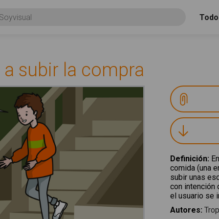
Todo
a a subir la compra
Definición
:
En
comida (una e
subir unas esc
con intención 
el usuario se 
Autores
:
Trop