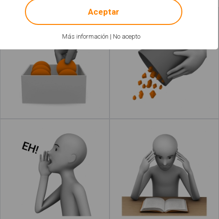
Aceptar
Recoger
Tirar
Más información
|
No acepto
Leer más
acerca de "Eructar"
Leer más
acerca de "
Gritar
Estudiar
Leer más
acerca de "Reciclar"
Leer más
acerca de "Dar"