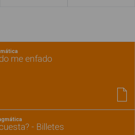
gmática
do me enfado
Ver material
"Qué hacer cuando me enfado"
ragmática
uesta? - Billetes