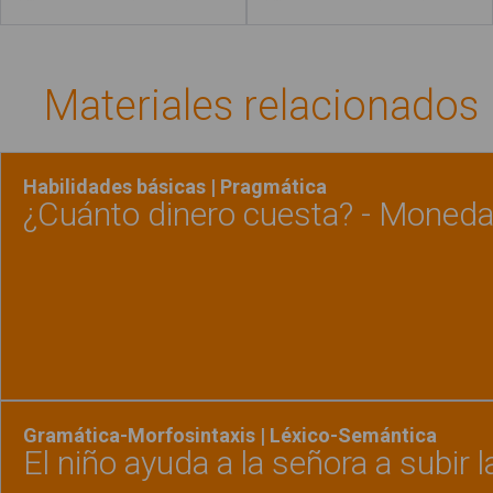
Materiales relacionados
Habilidades básicas | Pragmática
¿Cuánto dinero cuesta? - Monedas
Ver material
"¿Cuánt
Gramática-Morfosintaxis | Léxico-Semántica
El niño ayuda a la señora a subir 