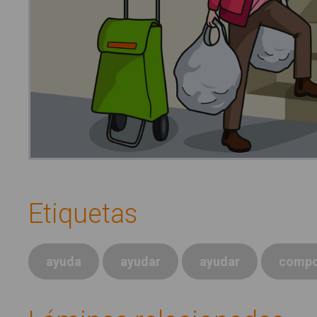
Etiquetas
ayuda
ayudar
ayudar
compo