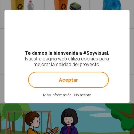
Leer más
Leer más
Te damos la bienvenida a #Soyvisual.
Nuestra página web utiliza cookies para
mejorar la calidad del proyecto.
!
Not valid!
Leer más
Leer más
Aceptar
Láminas relacionadas
Más información
|
No acepto