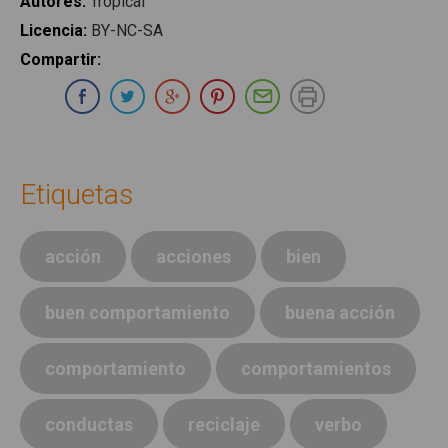
Autores
:
Tropical
Licencia
:
BY-NC-SA
Compartir
:
Compartir en Whatsapp
Compartir en Facebook
Compartir en Twitter
Compartir en Google Plus
Compartir en Pinterest
Compartir por E-ma
Imprimir
Etiquetas
acción
acciones
bien
buen comportamiento
buena acción
comportamiento
comportamientos
conductas
reciclaje
verbo