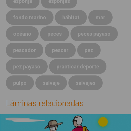
esponja
esponjas
fondo marino
hábitat
mar
océano
peces
peces payaso
pescador
pescar
pez
pez payaso
practicar deporte
pulpo
salvaje
salvajes
Láminas relacionadas