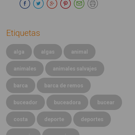
Compartir en Whatsapp
Compartir en Facebook
Compartir en Twitter
Compartir en Google Plus
Compartir en Pinterest
Compartir por E-ma
Imprimir
Etiquetas
alga
algas
animal
animales
animales salvajes
barca
barca de remos
buceador
buceadora
bucear
costa
deporte
deportes