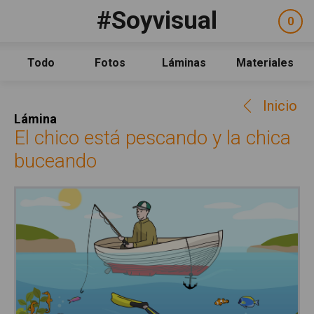
Pasar al contenido principal
#Soyvisual
Facebook
YouTube
Twitter
0
ele
Social
sel
Consulta
Qué es #Soyvisual
Todo
Fotos
Láminas
Materiales
Menú principal
Inicio
Inicio
Guía de uso
Lámina
Contacto
El chico está pescando y la chica
buceando
Política de uso
Legal
Aviso Legal
Créditos