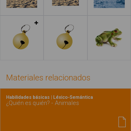
Leer más
Leer más
Leer más
Leer más
Materiales relacionados
Habilidades básicas | Léxico-Semántica
¿Quién es quién? - Animales