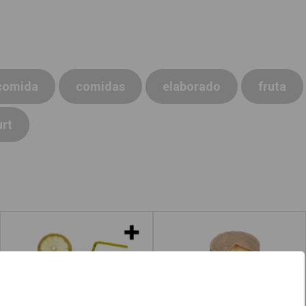
comida
comidas
elaborado
fruta
rt
Limonadas
Lacteos