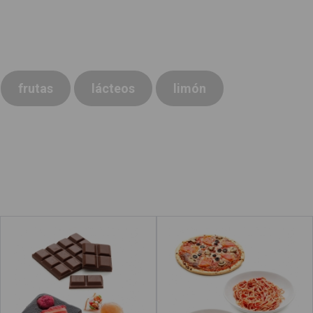
frutas
lácteos
limón
Dulces
Pasta