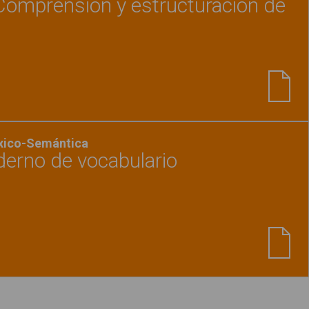
Comprensión y estructuración de
Ver material
"Morfosintaxis: Comprensión y est
éxico-Semántica
aderno de vocabulario
Ver material
"La frutería. Cuaderno de vocabula