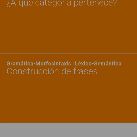
¿A qué categoría pertenece?
Ver material
"¿A qu
Gramática-Morfosintaxis | Léxico-Semántica
Construcción de frases
Ver material
"Constr