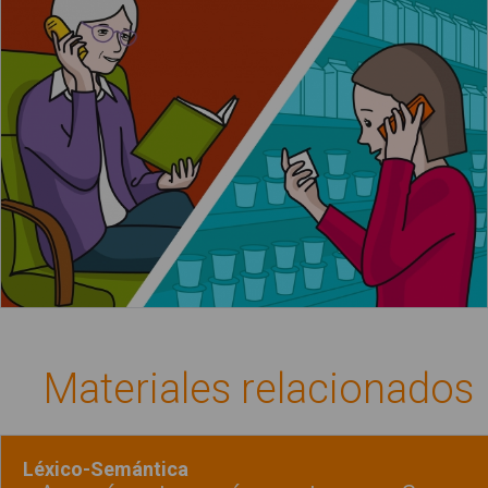
La mamá habla por teléfono con la abuela
Materiales relacionados
Léxico-Semántica