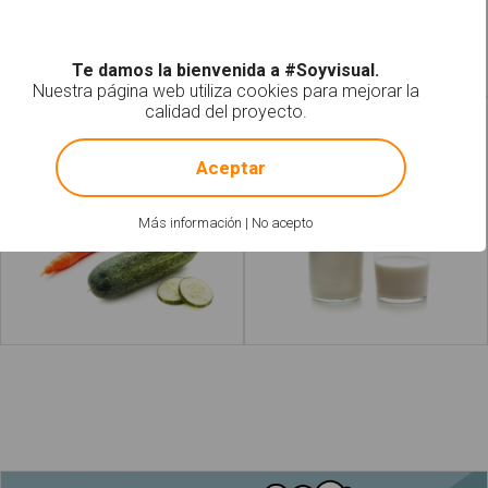
Leer más
acerca de "Revolver"
Leer más
acerca 
Te damos la bienvenida a #Soyvisual.
Nuestra página web utiliza cookies para mejorar la
calidad del proyecto.
Hortalizas
Leche
!
Not valid!
Aceptar
Más información
|
No acepto
Leer más
acerca de "Bebidas"
Leer más
acerca