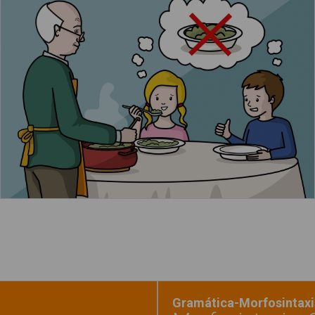
El abuelo sirve la comida que ha preparado
Leer más
Gramática-Morfosintaxis