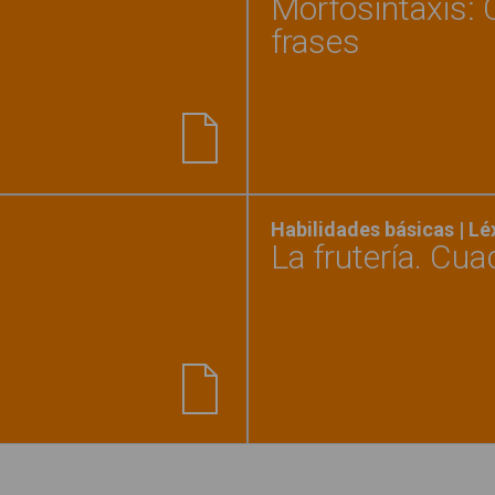
Morfosintaxis: 
frases
é categoría pertenece?"
Habilidades básicas | L
La frutería. Cu
ucción de frases"