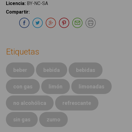
Licencia
:
BY-NC-SA
Compartir
:
Compartir en Whatsapp
Compartir en Facebook
Compartir en Twitter
Compartir en Google Plus
Compartir en Pinterest
Compartir por E-ma
Imprimir
Etiquetas
beber
bebida
bebidas
con gas
limón
limonadas
no alcohólica
refrescante
sin gas
zumo