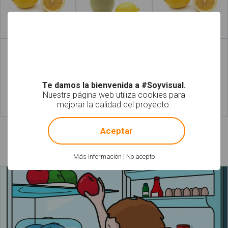
Leer más
Leer más
Te damos la bienvenida a #Soyvisual.
Nuestra página web utiliza cookies para
mejorar la calidad del proyecto.
Leer más
Leer más
a
!
Not valid!
Aceptar
Láminas relacionadas
Más información
|
No acepto