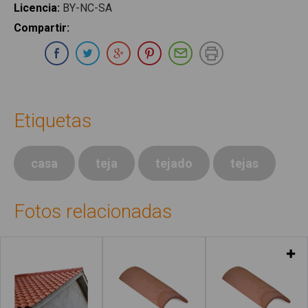
Licencia
:
BY-NC-SA
Compartir
:
Compartir en Whatsapp
Compartir en Facebook
Compartir en Twitter
Compartir en Google Plus
Compartir en Pinterest
Compartir por E-ma
Imprimir
Etiquetas
casa
teja
tejado
tejas
Fotos relacionadas