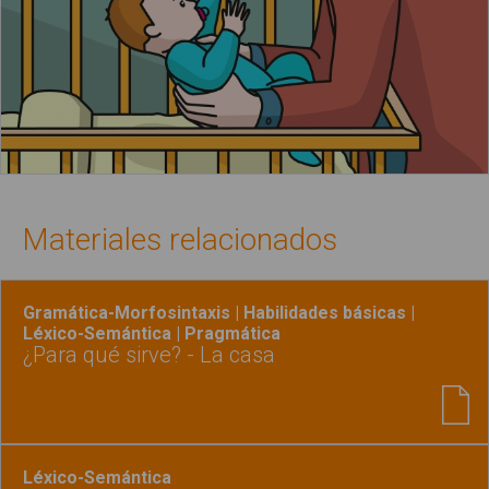
Materiales relacionados
Gramática-Morfosintaxis | Habilidades básicas |
Léxico-Semántica | Pragmática
¿Para qué sirve? - La casa
Léxico-Semántica