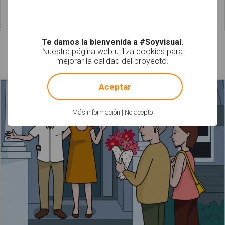
Leer más
Leer más
Te damos la bienvenida a #Soyvisual.
Nuestra página web utiliza cookies para
Láminas relacionadas
mejorar la calidad del proyecto.
!
Not valid!
Aceptar
Más información
|
No acepto