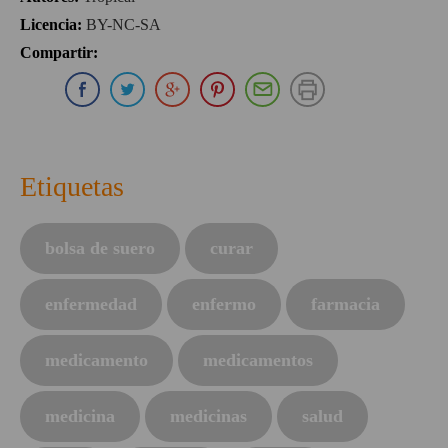
Licencia
:
BY-NC-SA
Compartir
:
Compartir en Whatsapp
Compartir en Facebook
Compartir en Twitter
Compartir en Google Plus
Compartir en Pinterest
Compartir por E-mai
Imprimir
Etiquetas
bolsa de suero
curar
enfermedad
enfermo
farmacia
medicamento
medicamentos
medicina
medicinas
salud