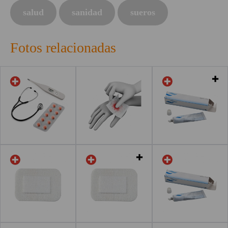
salud
sanidad
sueros
Fotos relacionadas
Leer más
Leer más
ace
Leer más
Leer más