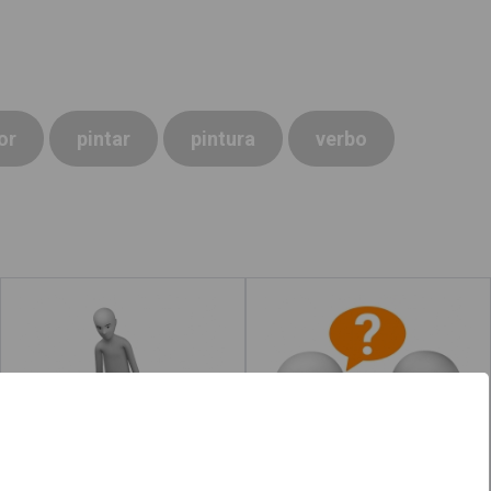
or
pintar
pintura
verbo
Desvestir
Preguntar
Leer más
acerca de "Oler"
Leer más