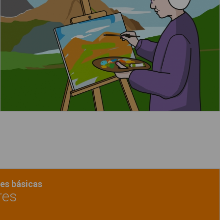
erca de "Los colores"
Leer más
es básicas
res