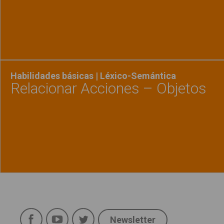
Ver material
"Respo
Habilidades básicas | Léxico-Semántica
Relacionar Acciones – Objetos
Ver material
"Relaci
Política de uso
Legal
Facebook
YouTube
Twitter
Aviso Legal
Newsletter