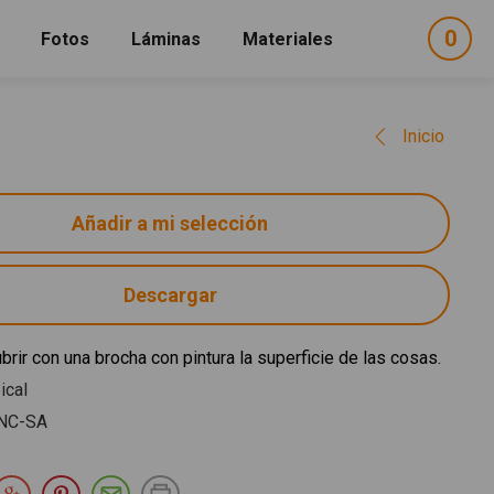
0
ele
Fotos
Láminas
Materiales
e
sel
Inicio
Descargar
brir con una brocha con pintura la superficie de las cosas.
ical
NC-SA
partir en Facebook
Compartir en Twitter
Compartir en Google Plus
Compartir en Pinterest
Compartir por E-mail
Imprimir