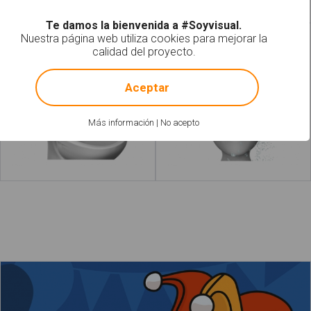
Te damos la bienvenida a #Soyvisual.
Nuestra página web utiliza cookies para mejorar la
Tirar el papel al váter
Lavar el pelo
calidad del proyecto.
!
Not valid!
Aceptar
Más información
|
No acepto
Leer más
acerca de "Querer"
Leer más
a
La niña se maquilla en carnaval