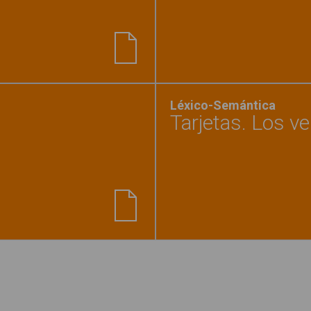
nder a preguntas sobre emociones: causa-efecto"
Léxico-Semántica
Tarjetas. Los v
onar Acciones – Objetos"