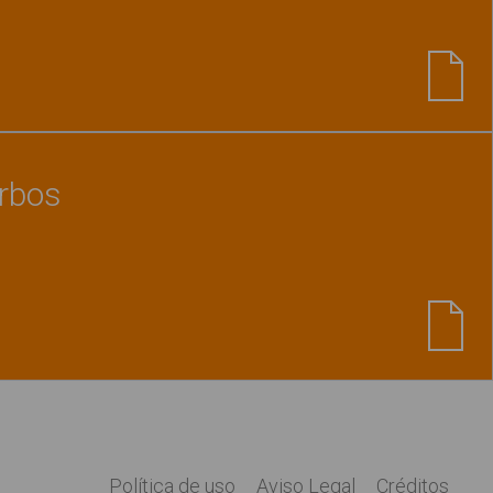
Ver material
"Cuenta los colores"
erbos
Ver material
"Tarjetas. Los verbos"
Política de uso
Aviso Legal
Créditos