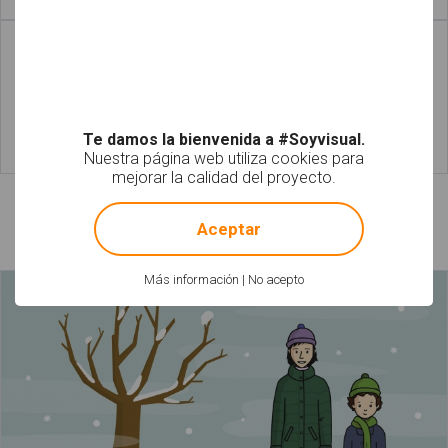
Leer más
Leer más
Te damos la bienvenida a #Soyvisual.
Nuestra página web utiliza cookies para
Leer más
Leer más
mejorar la calidad del proyecto.
!
Not valid!
Láminas relacionadas
Aceptar
Más información
|
No acepto