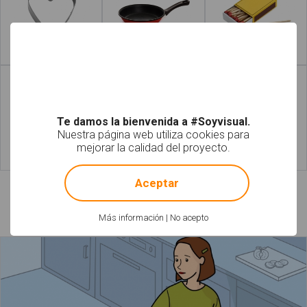
Leer más
Leer más
Te damos la bienvenida a #Soyvisual.
Nuestra página web utiliza cookies para
mejorar la calidad del proyecto.
!
Not valid!
Leer más
Leer más
Aceptar
Láminas relacionadas
Más información
|
No acepto