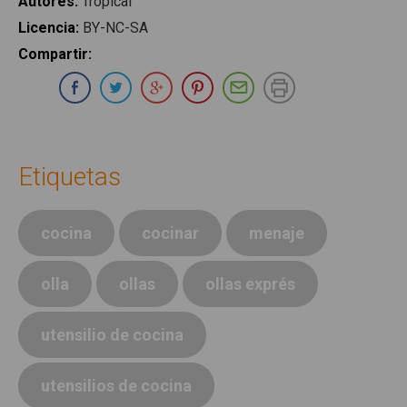
Autores
:
Tropical
Licencia
:
BY-NC-SA
Compartir
:
Compartir en Whatsapp
Compartir en Facebook
Compartir en Twitter
Compartir en Google Plus
Compartir en Pinterest
Compartir por E-ma
Imprimir
Etiquetas
cocina
cocinar
menaje
olla
ollas
ollas exprés
utensilio de cocina
utensilios de cocina