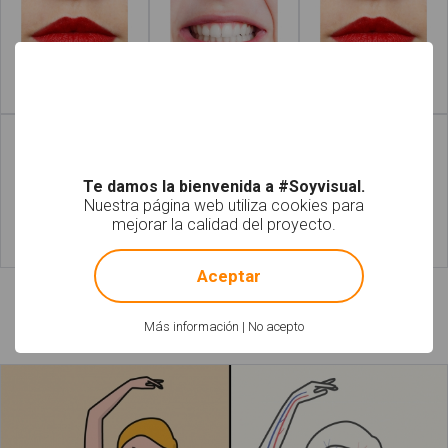
Leer más
Leer más
Te damos la bienvenida a #Soyvisual.
Nuestra página web utiliza cookies para
mejorar la calidad del proyecto.
!
Not valid!
Leer más
Leer más
Aceptar
Láminas relacionadas
Más información
|
No acepto