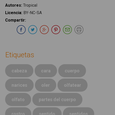
Autores
:
Tropical
Licencia
:
BY-NC-SA
Compartir
:
Compartir en Whatsapp
Compartir en Facebook
Compartir en Twitter
Compartir en Google Plus
Compartir en Pinterest
Compartir por E-ma
Imprimir
Etiquetas
cabeza
cara
cuerpo
narices
oler
olfatear
olfato
partes del cuerpo
rostro
sentido
sentidos