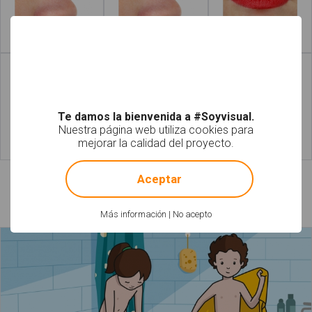
Leer más
Leer más
Te damos la bienvenida a #Soyvisual.
Nuestra página web utiliza cookies para
mejorar la calidad del proyecto.
Leer más
Leer más
!
Not valid!
Aceptar
Láminas relacionadas
Más información
|
No acepto