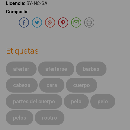
Licencia
:
BY-NC-SA
Compartir
:
Compartir en Whatsapp
Compartir en Facebook
Compartir en Twitter
Compartir en Google Plus
Compartir en Pinterest
Compartir por E-ma
Imprimir
Etiquetas
afeitar
afeitarse
barbas
cabeza
cara
cuerpo
partes del cuerpo
pelo
pelo
pelos
rostro