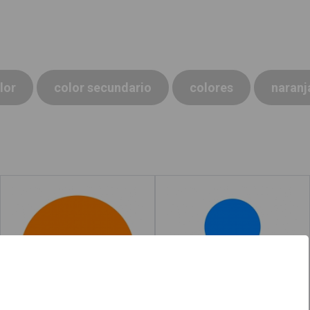
lor
color secundario
colores
naranj
Naranja
Colores
Leer más
acerca de "Pintar"
Leer más