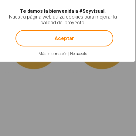
Te damos la bienvenida a #Soyvisual.
Nuestra página web utiliza cookies para mejorar la
Dorado
Dorados
calidad del proyecto.
!
Not valid!
Aceptar
Más información
|
No acepto
Leer más
acerca de "Morado"
Leer más
acerca d