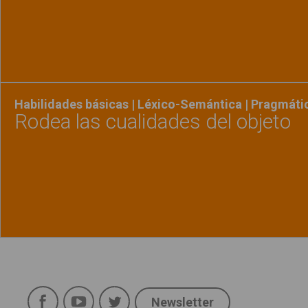
Ver material
"Respo
Habilidades básicas | Léxico-Semántica | Pragmáti
Rodea las cualidades del objeto
Ver material
"Rodea 
Política de uso
Legal
Facebook
YouTube
Twitter
Aviso Legal
Newsletter