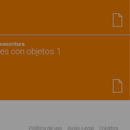
Ver material
"Describimos personas"
oescritura
res con objetos 1
Ver material
"Relacionar colores con objetos 1"
Política de uso
Aviso Legal
Créditos