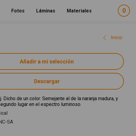
0
ele
Fotos
Láminas
Materiales
e
sel
Inicio
Descargar
j. Dicho de un color: Semejante al de la naranja madura, y
segundo lugar en el espectro luminoso.
ical
NC-SA