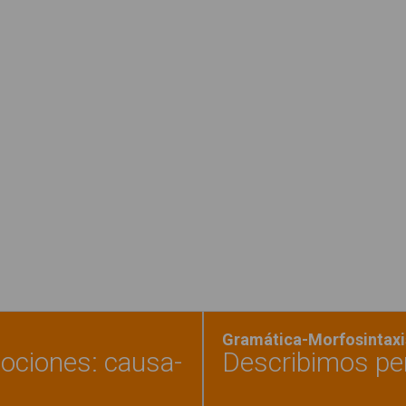
Leer más
ac
Gramática-Morfosintaxi
ociones: causa-
Describimos pe