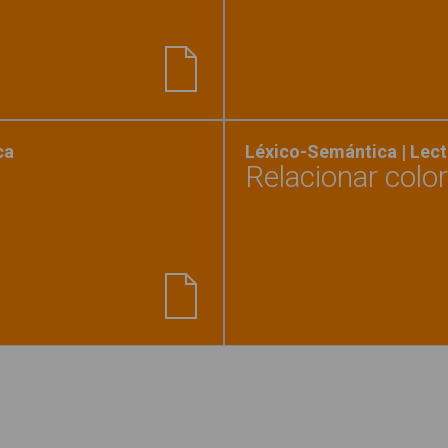
nder a preguntas sobre emociones: causa-efecto"
ca
Léxico-Semántica | Lect
Relacionar colo
las cualidades del objeto"