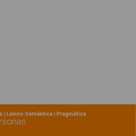
erca de "Los colores"
s | Léxico-Semántica | Pragmática
rsonas