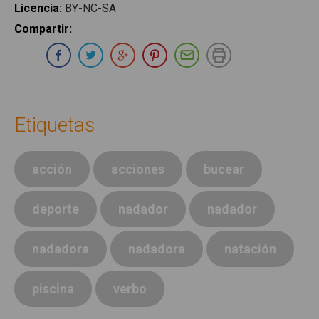
Licencia
:
BY-NC-SA
Compartir
:
Compartir en Whatsapp
Compartir en Facebook
Compartir en Twitter
Compartir en Google Plus
Compartir en Pinterest
Compartir por E-ma
Imprimir
Etiquetas
acción
acciones
bucear
deporte
nadador
nadador
nadadora
nadadora
natación
piscina
verbo