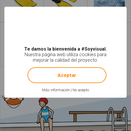
Leer más
Leer más
Te damos la bienvenida a #Soyvisual.
Nuestra página web utiliza cookies para
mejorar la calidad del proyecto.
Leer más
Leer más
ac
!
Not valid!
Aceptar
Láminas relacionadas
Más información
|
No acepto