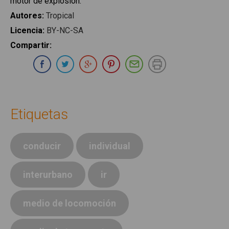
motor de explosión.
Autores
:
Tropical
Licencia
:
BY-NC-SA
Compartir
:
Compartir en Whatsapp
Compartir en Facebook
Compartir en Twitter
Compartir en Google Plus
Compartir en Pinterest
Compartir por E-ma
Imprimir
Etiquetas
conducir
individual
interurbano
ir
medio de locomoción