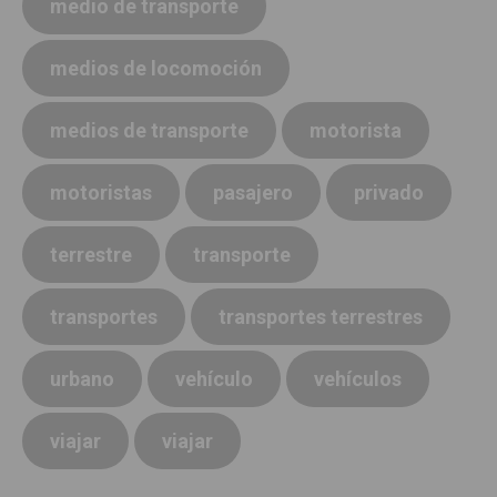
medio de transporte
medios de locomoción
medios de transporte
motorista
motoristas
pasajero
privado
terrestre
transporte
transportes
transportes terrestres
urbano
vehículo
vehículos
viajar
viajar