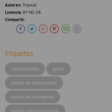
Autores
:
Tropical
Licencia
:
BY-NC-SA
Compartir
:
Compartir en Whatsapp
Compartir en Facebook
Compartir en Twitter
Compartir en Google Plus
Compartir en Pinterest
Compartir por E-ma
Imprimir
Etiquetas
construcción
grúas
medio de locomoción
medio de transporte
medios de locomoción