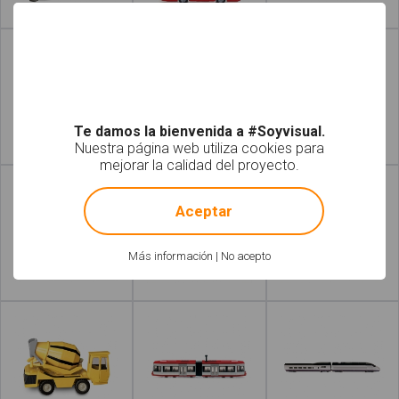
Leer más
Leer más
Te damos la bienvenida a #Soyvisual.
Nuestra página web utiliza cookies para
Leer más
Leer más
mejorar la calidad del proyecto.
!
Not valid!
Aceptar
Más información
|
No acepto
Leer más
Leer más