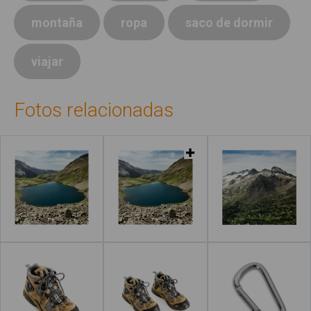
montaña
ropa
saco de dormir
viajar
Fotos relacionadas
Leer más
Leer más