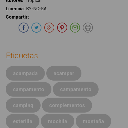
Autores
:
Tropical
Licencia
:
BY-NC-SA
Compartir
:
Compartir en Whatsapp
Compartir en Facebook
Compartir en Twitter
Compartir en Google Plus
Compartir en Pinterest
Compartir por E-ma
Imprimir
Etiquetas
acampada
acampar
campamento
campamento
camping
complementos
esterilla
mochila
montaña