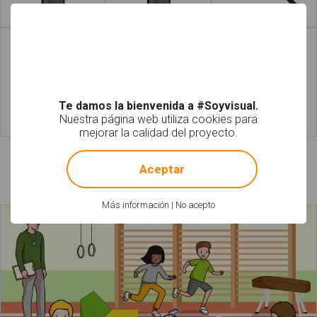
Leer más
Leer más
Te damos la bienvenida a #Soyvisual.
Nuestra página web utiliza cookies para
Leer más
Leer más
mejorar la calidad del proyecto.
!
Not valid!
Aceptar
Láminas relacionadas
Más información
|
No acepto