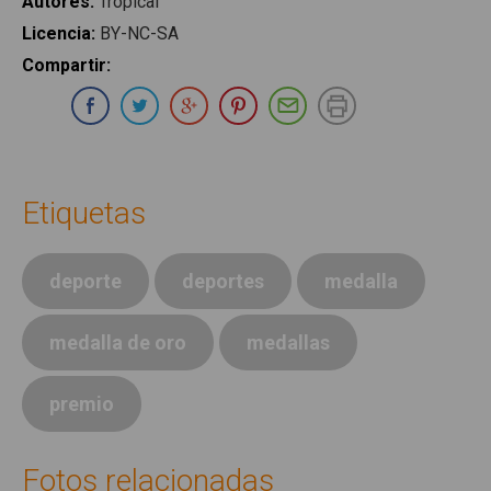
Autores
:
Tropical
Licencia
:
BY-NC-SA
Compartir
:
Compartir en Whatsapp
Compartir en Facebook
Compartir en Twitter
Compartir en Google Plus
Compartir en Pinterest
Compartir por E-ma
Imprimir
Etiquetas
deporte
deportes
medalla
medalla de oro
medallas
premio
Fotos relacionadas