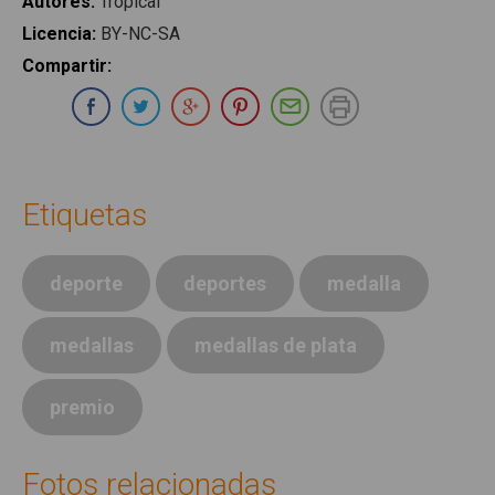
Autores
:
Tropical
Licencia
:
BY-NC-SA
Compartir
:
Compartir en Whatsapp
Compartir en Facebook
Compartir en Twitter
Compartir en Google Plus
Compartir en Pinterest
Compartir por E-ma
Imprimir
Etiquetas
deporte
deportes
medalla
medallas
medallas de plata
premio
Fotos relacionadas