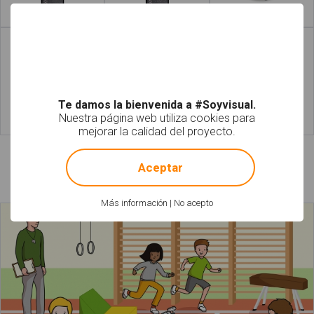
Leer más
Leer más
Te damos la bienvenida a #Soyvisual.
Nuestra página web utiliza cookies para
Leer más
Leer más
mejorar la calidad del proyecto.
!
Not valid!
Aceptar
Láminas relacionadas
Más información
|
No acepto