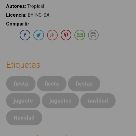
Autores
:
Tropical
Licencia
:
BY-NC-SA
Compartir
:
Compartir en Whatsapp
Compartir en Facebook
Compartir en Twitter
Compartir en Google Plus
Compartir en Pinterest
Compartir por E-ma
Imprimir
Etiquetas
fiesta
fiesta
fiestas
juguete
juguetes
navidad
Navidad