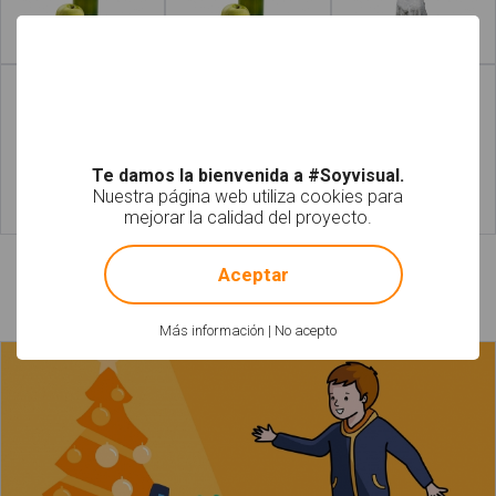
Leer más
Leer más
Te damos la bienvenida a #Soyvisual.
Nuestra página web utiliza cookies para
mejorar la calidad del proyecto.
Leer más
Leer más
!
Not valid!
Aceptar
Láminas relacionadas
Más información
|
No acepto