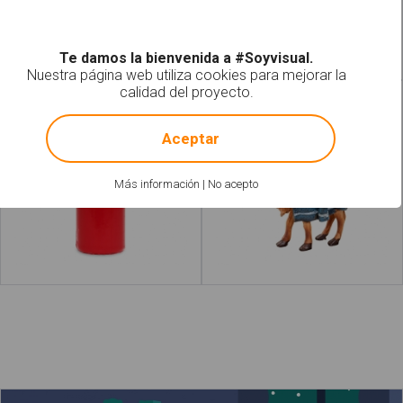
Leer más
acerca de "Gaspar"
Leer más
acerca de 
Te damos la bienvenida a #Soyvisual.
Nuestra página web utiliza cookies para mejorar la
calidad del proyecto.
Velas
Melchor
!
Not valid!
Aceptar
Más información
|
No acepto
Leer más
acerca de "Vela"
Leer más