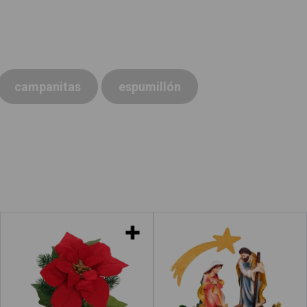
campanitas
espumillón
Flores de Pascua
Navidad