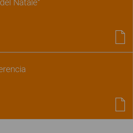
del Natale"
Ver material
"Cuento "Il dono del Natale""
erencia
Ver material
"Encuentra la diferencia"