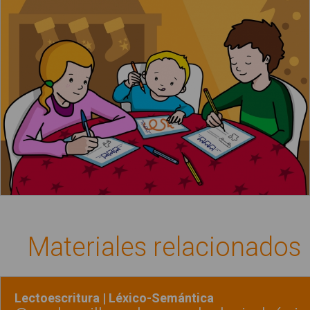
Los niños escriben la carta de los regalos
Materiales relacionados
Lectoescritura | Léxico-Semántica