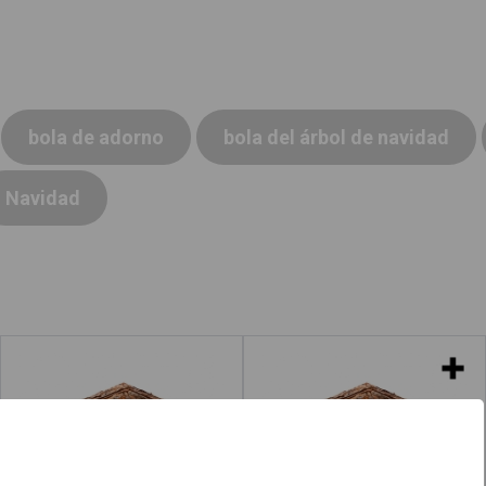
bola de adorno
bola del árbol de navidad
Navidad
Portal de Belén
Portales de Belén