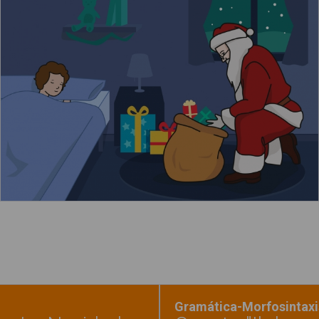
Papá Noel reparte regalos en Navidad
Leer más
Gramática-Morfosintaxi