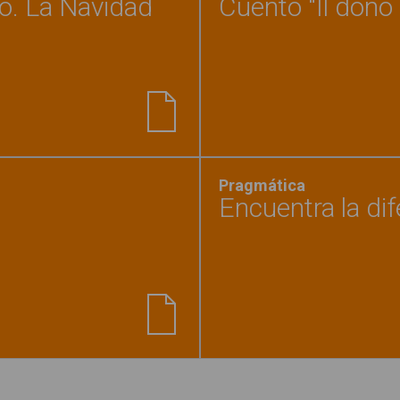
co. La Navidad
Cuento "Il dono 
nillos de vocabulario básico. La Navidad"
Pragmática
Encuentra la dif
a los Reyes Magos"