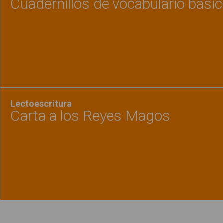
Cuadernillos de vocabulario bási
Ver material
"Cuader
Lectoescritura
Carta a los Reyes Magos
Ver material
"Carta 