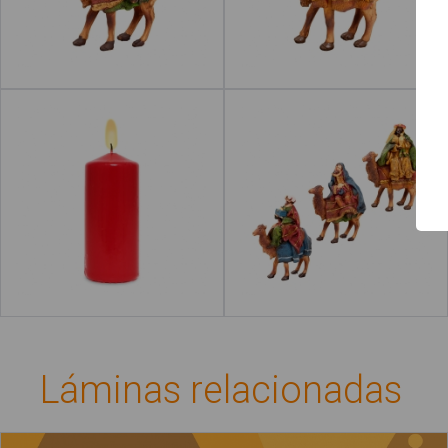
Inicio
Leer más
Guía de uso
Contacto
Vela
Reyes Magos
Leer más
Láminas relacionadas