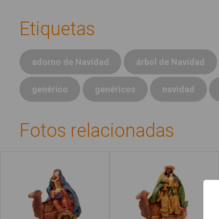
Etiquetas
adorno de Navidad
árbol de Navidad
genérico
genéricos
navidad
Fotos relacionadas
Gaspar
Baltasar
Qué es #Soyvisual
Menú principal