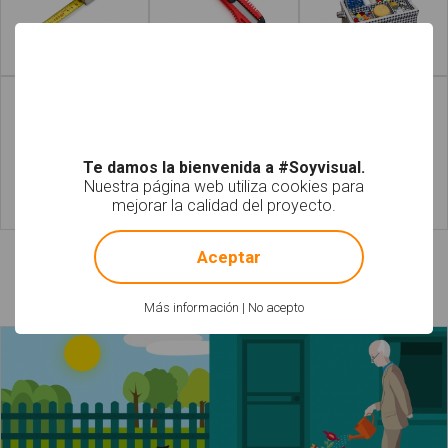
Leer más
Leer más
Te damos la bienvenida a #Soyvisual.
Nuestra página web utiliza cookies para
mejorar la calidad del proyecto.
Leer más
Leer más
!
Not valid!
Aceptar
Láminas relacionadas
Más información
|
No acepto