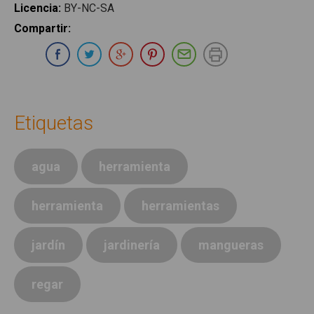
Licencia
:
BY-NC-SA
Compartir
:
Compartir en Whatsapp
Compartir en Facebook
Compartir en Twitter
Compartir en Google Plus
Compartir en Pinterest
Compartir por E-ma
Imprimir
Etiquetas
agua
herramienta
herramienta
herramientas
jardín
jardinería
mangueras
regar